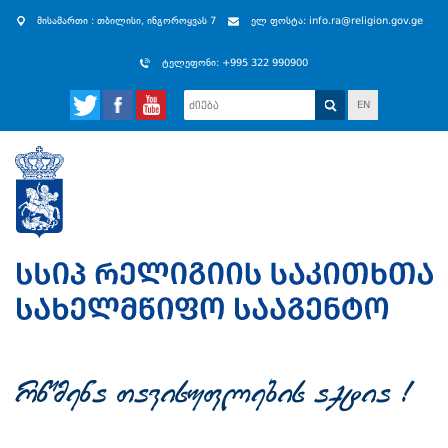
მისამართი : თბილისი, ინგოროყვას 7
ელ ფოსტა: info.ra@religion.gov.ge
ტელეფონი: +995 322 990900
EN
rwmena Tavisuflebis aqtia !