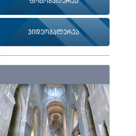
ფოტოგალერეა
ვიდეოგალერეა