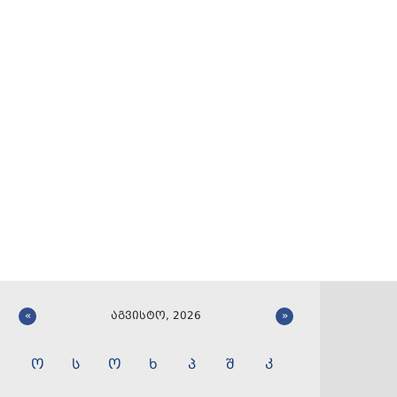
«
აგვისტო, 2026
»
ო
ს
ო
ხ
პ
შ
კ