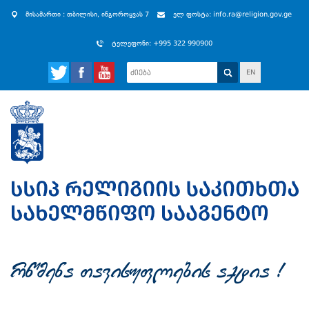
მისამართი : თბილისი, ინგოროყვას 7
ელ ფოსტა: info.ra@religion.gov.ge
ტელეფონი: +995 322 990900
EN
rwmena Tavisuflebis aqtia !