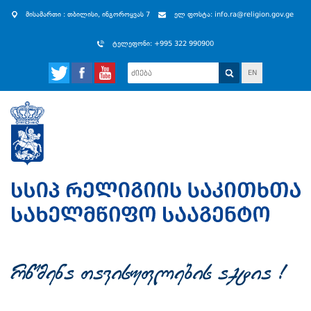
მისამართი : თბილისი, ინგოროყვას 7
ელ ფოსტა: info.ra@religion.gov.ge
ტელეფონი: +995 322 990900
EN
rwmena Tavisuflebis aqtia !