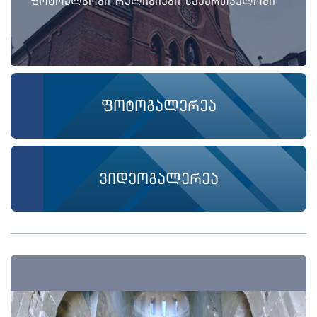
ფოტოალბომი რელიგიები საქართველოში
ფოტოგალერეა
ვიდეოგალერეა