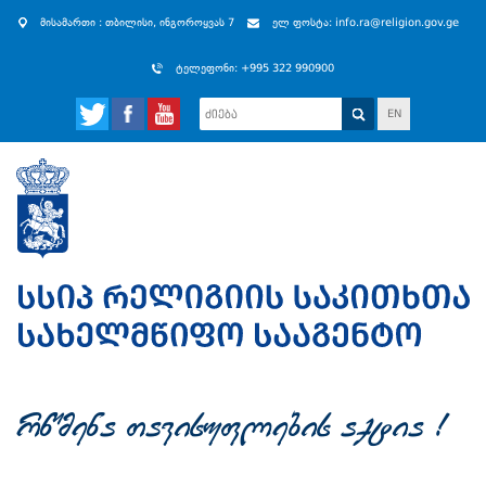
მისამართი : თბილისი, ინგოროყვას 7
ელ ფოსტა: info.ra@religion.gov.ge
ტელეფონი: +995 322 990900
EN
rwmena Tavisuflebis aqtia !