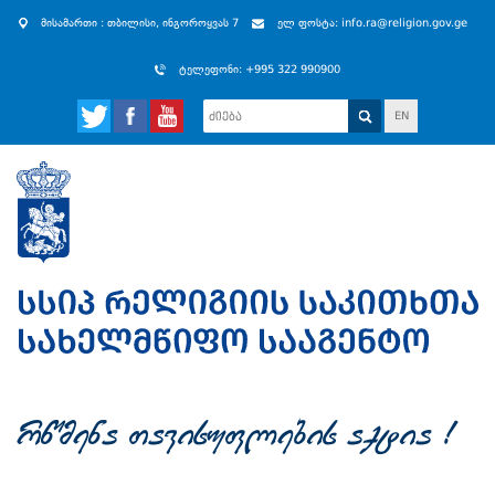
მისამართი : თბილისი, ინგოროყვას 7
ელ ფოსტა: info.ra@religion.gov.ge
ტელეფონი: +995 322 990900
EN
rwmena Tavisuflebis aqtia !