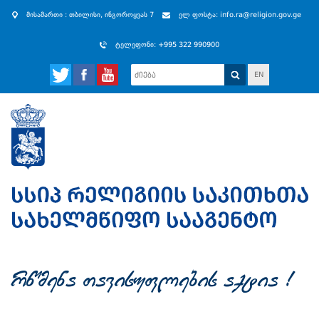
მისამართი : თბილისი, ინგოროყვას 7
ელ ფოსტა: info.ra@religion.gov.ge
ტელეფონი: +995 322 990900
EN
rwmena Tavisuflebis aqtia !