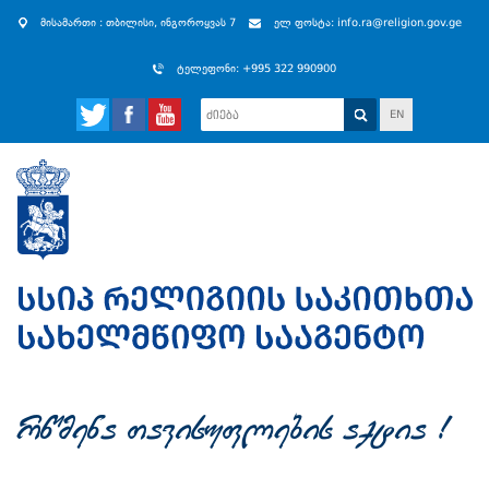
მისამართი : თბილისი, ინგოროყვას 7
ელ ფოსტა: info.ra@religion.gov.ge
ტელეფონი: +995 322 990900
EN
rwmena Tavisuflebis aqtia !