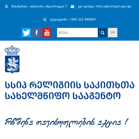
მისამართი : თბილისი, ინგოროყვას 7
ელ ფოსტა: info.ra@religion.gov.ge
ტელეფონი: +995 322 990900
EN
rwmena Tavisuflebis aqtia !