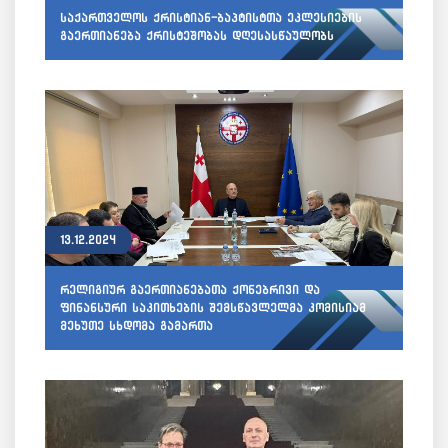
საქართველოს ქრისტიან-ბაპტისტთა ეკლესიების
გაერთიანება ქრისტეშობას დღესასწაულობს
13.12.2024
რელიგიურ გაერთიანებათა ქონებრივი და
ფინანსური საკითხების შემსწავლელმა კომისიამ
მეხუთე სხდომა გამართა