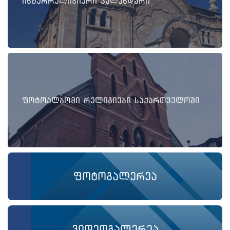
ინტერრელიგიური კალენდარი
ფოტოალბომი რელიგიები საქართველოში
ფოტოგალერეა
ვიდეოგალერეა