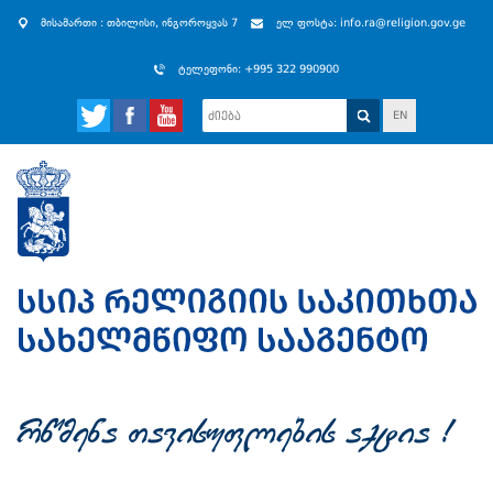
მისამართი : თბილისი, ინგოროყვას 7
ელ ფოსტა: info.ra@religion.gov.ge
ტელეფონი: +995 322 990900
EN
rwmena Tavisuflebis aqtia !