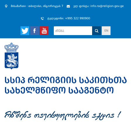
მისამართი : თბილისი, ინგოროყვას 7
ელ ფოსტა: info.ra@religion.gov.ge
ტელეფონი: +995 322 990900
EN
rwmena Tavisuflebis aqtia !