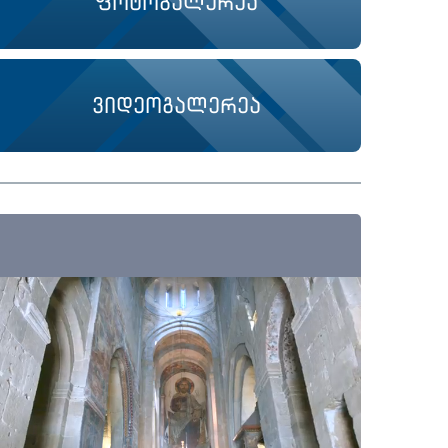
ფოტოგალერეა
ვიდეოგალერეა