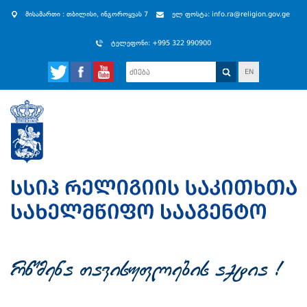
მისამართი : თბილისი, ინგოროყვას 7
ელ ფოსტა: info.ra@religion.gov.ge
ტელეფონი: +995 322 990900
EN
rwmena Tavisuflebis aqtia !