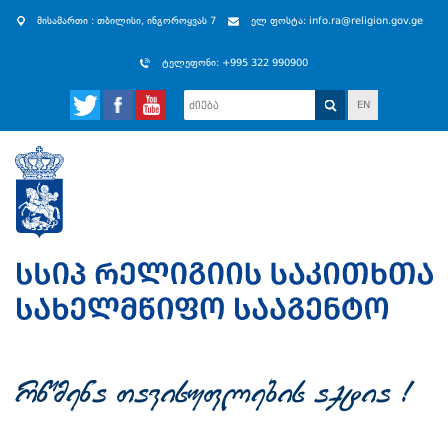
მისამართი : თბილისი, ინგოროყვას 7
ელ ფოსტა: info.ra@religion.gov.ge
ტელეფონი: +995 322 990900
EN
rwmena Tavisuflebis aqtia !