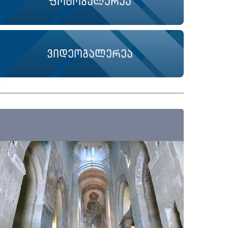
ფოტოგალერეა
ვიდეოგალერეა