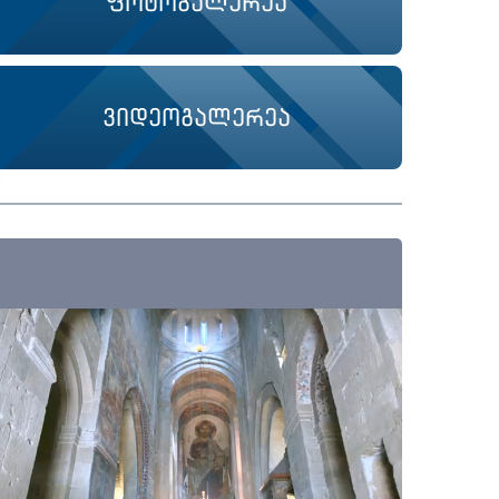
ფოტოგალერეა
ვიდეოგალერეა