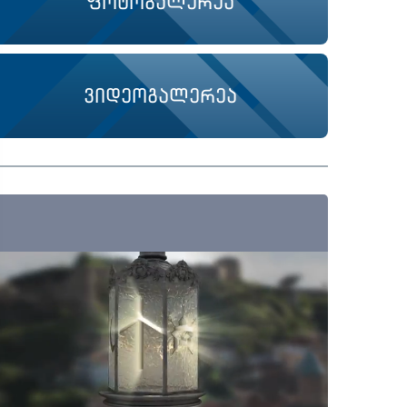
ფოტოგალერეა
ვიდეოგალერეა