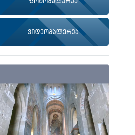
ფოტოგალერეა
ვიდეოგალერეა