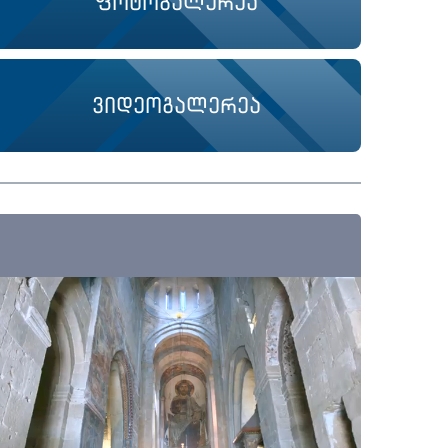
ფოტოგალერეა
ვიდეოგალერეა