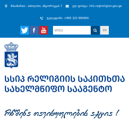
მისამართი : თბილისი, ინგოროყვას 7
ელ ფოსტა: info.ra@religion.gov.ge
ტელეფონი: +995 322 990900
EN
rwmena Tavisuflebis aqtia !