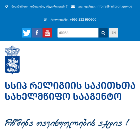
მისამართი : თბილისი, ინგოროყვას 7
ელ ფოსტა: info.ra@religion.gov.ge
ტელეფონი: +995 322 990900
EN
rwmena Tavisuflebis aqtia !