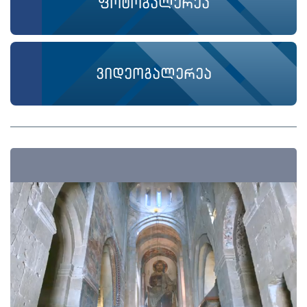
ფოტოგალერეა
ვიდეოგალერეა