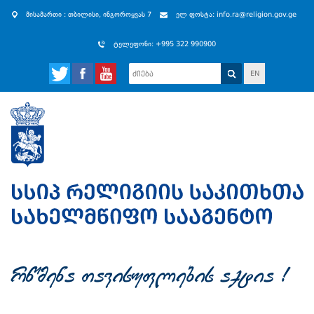
მისამართი : თბილისი, ინგოროყვას 7
ელ ფოსტა: info.ra@religion.gov.ge
ტელეფონი: +995 322 990900
EN
rwmena Tavisuflebis aqtia !