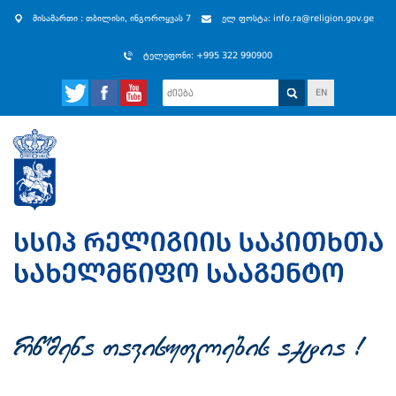
მისამართი : თბილისი, ინგოროყვას 7
ელ ფოსტა: info.ra@religion.gov.ge
ტელეფონი: +995 322 990900
EN
rwmena Tavisuflebis aqtia !