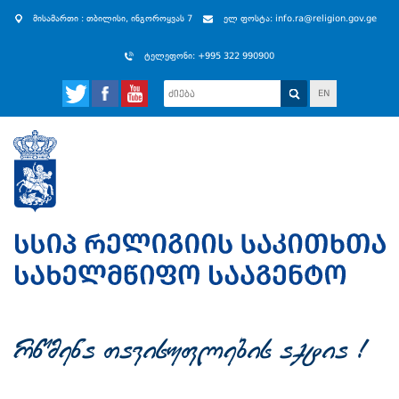
მისამართი : თბილისი, ინგოროყვას 7
ელ ფოსტა: info.ra@religion.gov.ge
ტელეფონი: +995 322 990900
EN
rwmena Tavisuflebis aqtia !