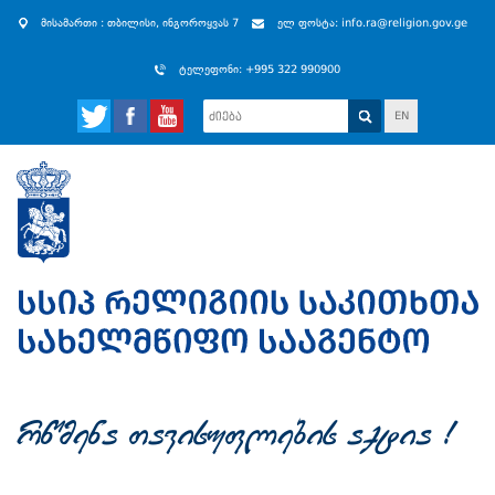
მისამართი : თბილისი, ინგოროყვას 7
ელ ფოსტა: info.ra@religion.gov.ge
ტელეფონი: +995 322 990900
EN
rwmena Tavisuflebis aqtia !