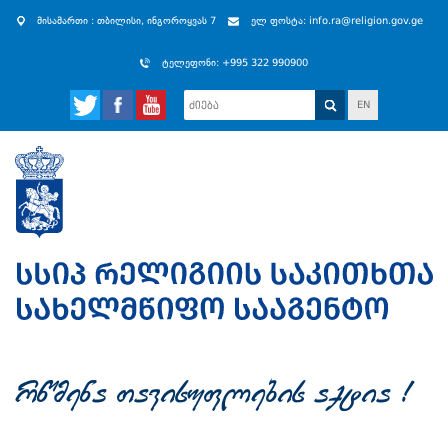
მისამართი : თბილისი, ინგოროყვას 7
ელ ფოსტა: info.ra@religion.gov.ge
ტელეფონი: +995 322 990900
EN
rwmena Tavisuflebis aqtia !