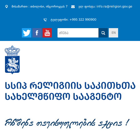
მისამართი : თბილისი, ინგოროყვას 7
ელ ფოსტა: info.ra@religion.gov.ge
ტელეფონი: +995 322 990900
EN
rwmena Tavisuflebis aqtia !