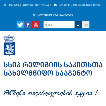
მისამართი : თბილისი, ინგოროყვას 7
ელ ფოსტა: info.ra@religion.gov.ge
ტელეფონი: +995 322 990900
EN
rwmena Tavisuflebis aqtia !