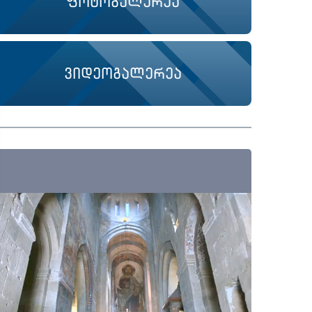
ფოტოგალერეა
ვიდეოგალერეა