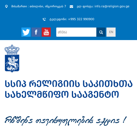
მისამართი : თბილისი, ინგოროყვას 7
ელ ფოსტა: info.ra@religion.gov.ge
ტელეფონი: +995 322 990900
EN
rwmena Tavisuflebis aqtia !