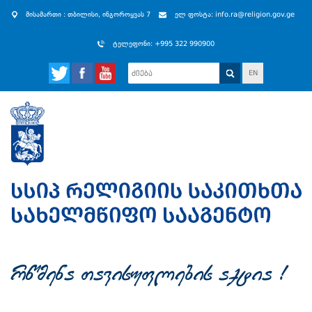
მისამართი : თბილისი, ინგოროყვას 7
ელ ფოსტა: info.ra@religion.gov.ge
ტელეფონი: +995 322 990900
EN
rwmena Tavisuflebis aqtia !