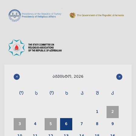
«
აგვისტო, 2026
»
ო
ს
ო
ხ
პ
შ
კ
1
2
3
4
5
6
7
8
9