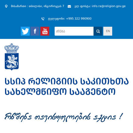
მისამართი : თბილისი, ინგოროყვას 7
ელ ფოსტა: info.ra@religion.gov.ge
ტელეფონი: +995 322 990900
EN
rwmena Tavisuflebis aqtia !