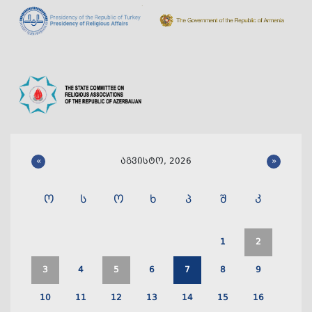
«
აგვისტო, 2026
»
ო
ს
ო
ხ
პ
შ
კ
1
2
3
4
5
6
7
8
9
10
11
12
13
14
15
16