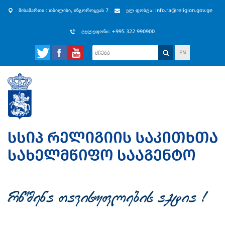
მისამართი : თბილისი, ინგოროყვას 7
ელ ფოსტა: info.ra@religion.gov.ge
ტელეფონი: +995 322 990900
EN
rwmena Tavisuflebis aqtia !